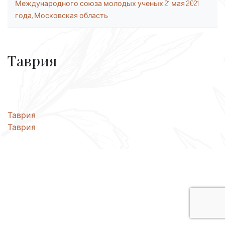
Международного союза молодых ученых 21 мая 2021
года, Московская область
Таврия
Навигация
Таврия
Таврия
по
записям