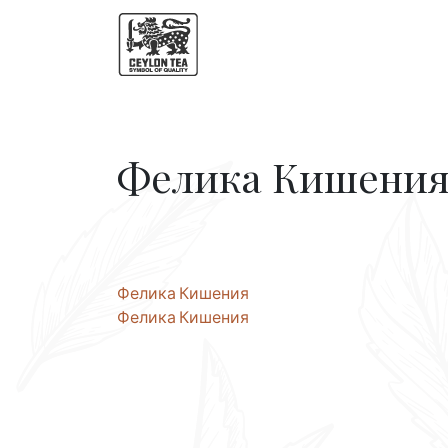
Фелика Кишени
Навигация
Фелика Кишения
Фелика Кишения
по
записям