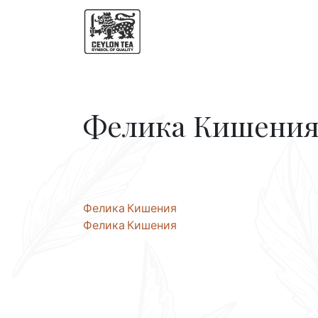
Фелика Кишени
Навигация
Фелика Кишения
Фелика Кишения
по
записям