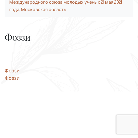
Международного союза молодых ученых 21 мая 2021
года, Московская область
Фоззи
Навигация
Фоззи
Фоззи
по
записям