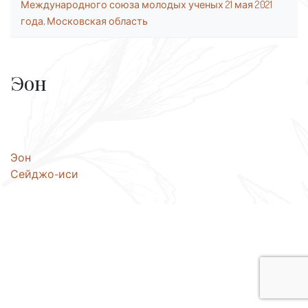
Международного союза молодых ученых 21 мая 2021
года, Московская область
Эон
Навигация
Эон
Сейджо-иси
по
записям