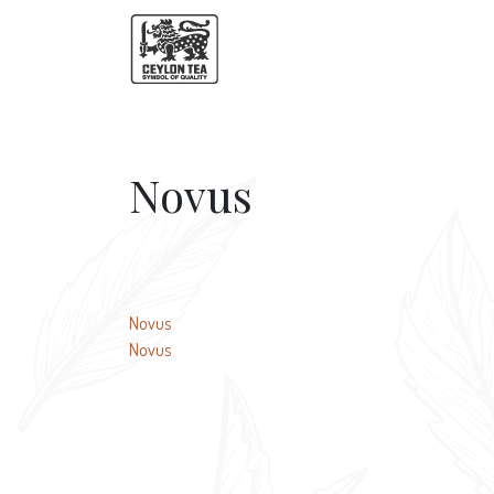
Novus
Навигация
Novus
Novus
по
записям