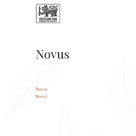
Novus
Навигация
Novus
Novus
по
записям