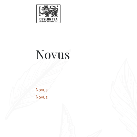
Novus
Навигация
Novus
Novus
по
записям