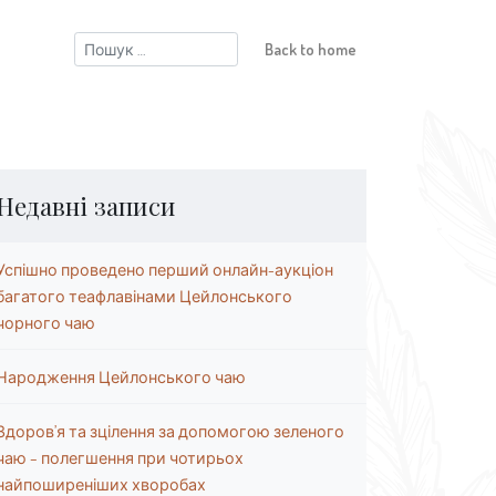
Пошук:
Back to home
Недавні записи
Успішно проведено перший онлайн-аукціон
багатого теафлавінами Цейлонського
чорного чаю
Народження Цейлонського чаю
Здоров’я та зцілення за допомогою зеленого
чаю – полегшення при чотирьох
найпоширеніших хворобах