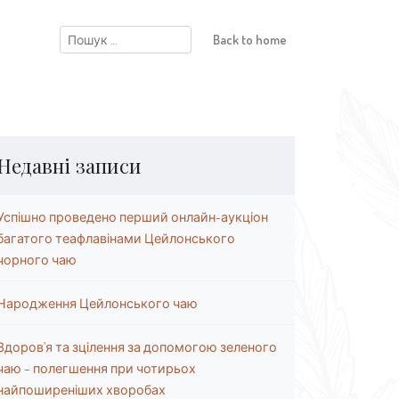
Пошук:
Back to home
Недавні записи
Успішно проведено перший онлайн-аукціон
багатого теафлавінами Цейлонського
чорного чаю
Народження Цейлонського чаю
Здоров’я та зцілення за допомогою зеленого
чаю – полегшення при чотирьох
найпоширеніших хворобах