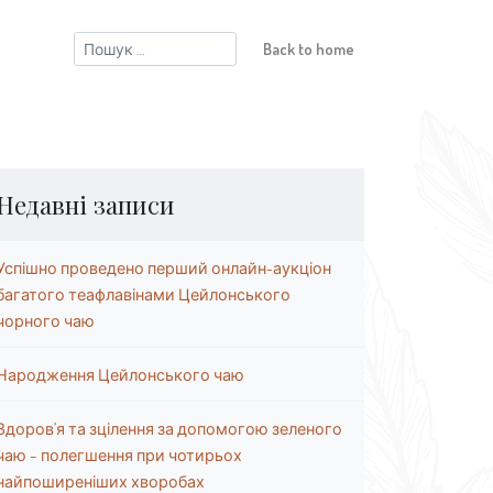
Пошук:
Back to home
Недавні записи
Успішно проведено перший онлайн-аукціон
багатого теафлавінами Цейлонського
чорного чаю
Народження Цейлонського чаю
Здоров’я та зцілення за допомогою зеленого
чаю – полегшення при чотирьох
найпоширеніших хворобах