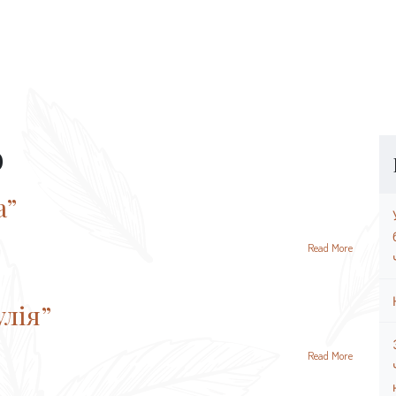
о
a”
Read More
лія”
Read More