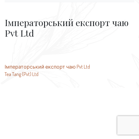
Імператорський експорт чаю
Pvt Ltd
Навігація
Імператорський експорт чаю Pvt Ltd
Tea Tang (Pvt) Ltd
записів