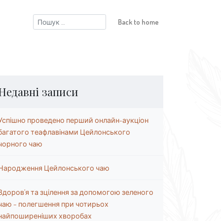
Пошук:
Back to home
Недавні записи
Успішно проведено перший онлайн-аукціон
багатого теафлавінами Цейлонського
чорного чаю
Народження Цейлонського чаю
Здоров’я та зцілення за допомогою зеленого
чаю – полегшення при чотирьох
найпоширеніших хворобах