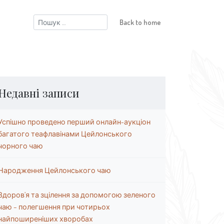
Пошук:
Back to home
Недавні записи
Успішно проведено перший онлайн-аукціон
багатого теафлавінами Цейлонського
чорного чаю
Народження Цейлонського чаю
Здоров’я та зцілення за допомогою зеленого
чаю – полегшення при чотирьох
найпоширеніших хворобах