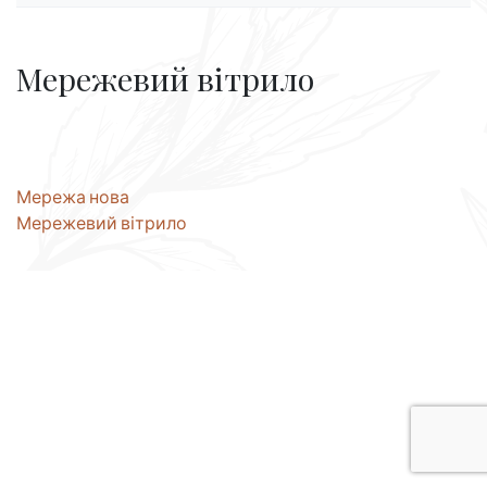
Мережевий вітрило
Навігація
Мережа нова
Мережевий вітрило
записів