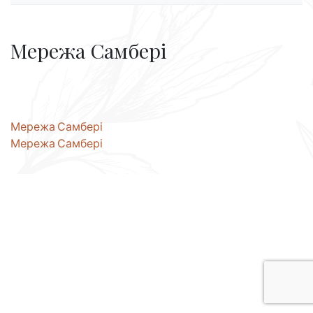
Мережа Самбері
Навігація
Мережа Самбері
Мережа Самбері
записів