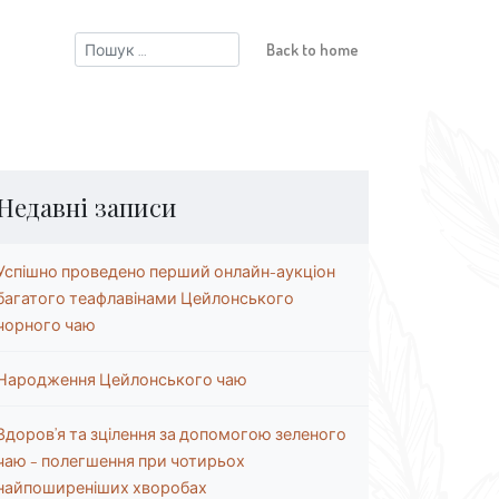
Пошук:
Back to home
Недавні записи
Успішно проведено перший онлайн-аукціон
багатого теафлавінами Цейлонського
чорного чаю
Народження Цейлонського чаю
Здоров’я та зцілення за допомогою зеленого
чаю – полегшення при чотирьох
найпоширеніших хворобах