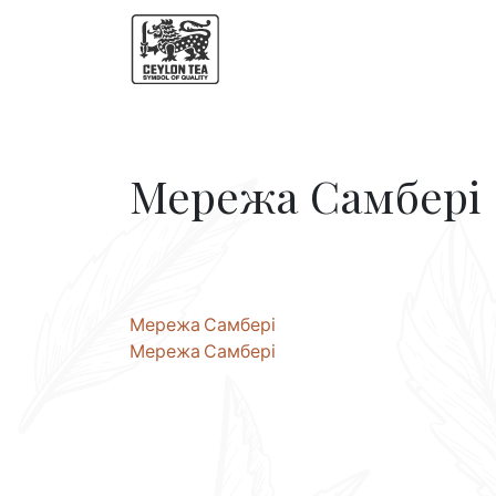
Мережа Самбері
Навігація
Мережа Самбері
Мережа Самбері
записів