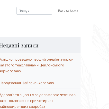
Пошук:
Back to home
Недавні записи
Успішно проведено перший онлайн-аукціон
багатого теафлавінами Цейлонського
чорного чаю
Народження Цейлонського чаю
Здоров’я та зцілення за допомогою зеленого
чаю – полегшення при чотирьох
найпоширеніших хворобах