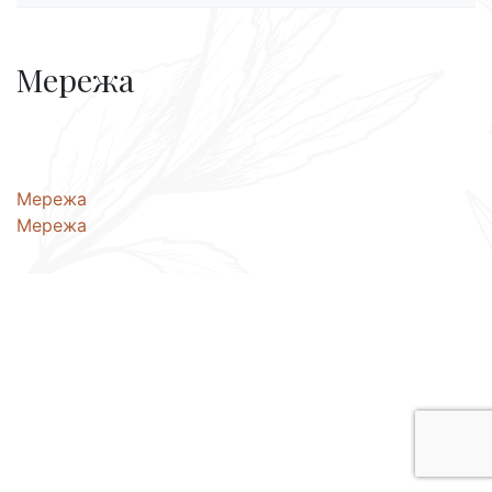
Мережа
Навігація
Мережа
Мережа
записів