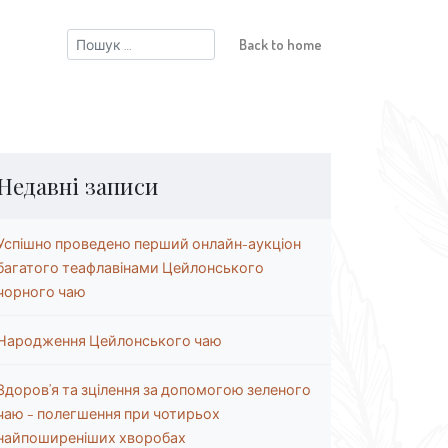
Пошук:
Back to home
Недавні записи
Успішно проведено перший онлайн-аукціон
багатого теафлавінами Цейлонського
чорного чаю
Народження Цейлонського чаю
Здоров’я та зцілення за допомогою зеленого
чаю – полегшення при чотирьох
найпоширеніших хворобах