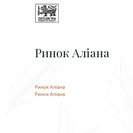
Ринок Аліана
Навігація
Ринок Аліана
Ринок Аліана
записів