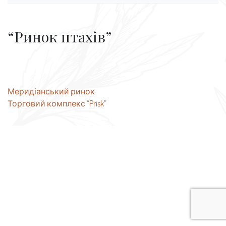
“Ринок птахів”
Навігація
Меридіанський ринок
Торговий комплекс “Prisk”
записів