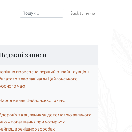
Пошук:
Back to home
Недавні записи
Успішно проведено перший онлайн-аукціон
багатого теафлавінами Цейлонського
чорного чаю
Народження Цейлонського чаю
Здоров’я та зцілення за допомогою зеленого
чаю – полегшення при чотирьох
найпоширеніших хворобах