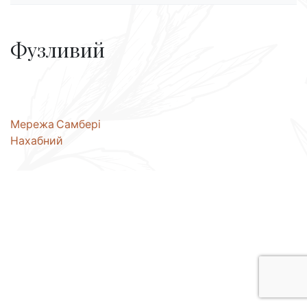
Фузливий
Навігація
Мережа Самбері
Нахабний
записів