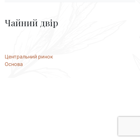
Чайний двір
Навігація
Центральний ринок
Основа
записів