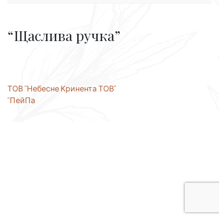
“Щаслива ручка”
Навігація
ТОВ “Небесне Кринента ТОВ”
“ПейПа
записів