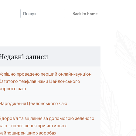
Пошук:
Back to home
Недавні записи
Успішно проведено перший онлайн-аукціон
багатого теафлавінами Цейлонського
чорного чаю
Народження Цейлонського чаю
Здоров’я та зцілення за допомогою зеленого
чаю – полегшення при чотирьох
найпоширеніших хворобах