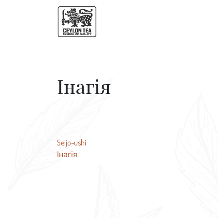
Інагія
Навігація
Seijo-ushi
Інагія
записів