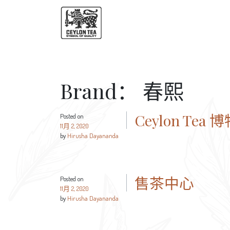
Brand：
春熙
Ceylon Tea 
Posted on
11月 2, 2020
by
Hirusha Dayananda
售茶中心
Posted on
11月 2, 2020
by
Hirusha Dayananda