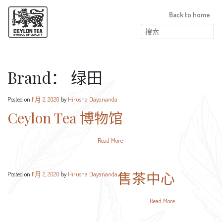
Back to home
搜
索：
Brand：
绿田
Posted on
11月 2, 2020
by
Hirusha Dayananda
Ceylon Tea 博物馆
Read More
售茶中心
Posted on
11月 2, 2020
by
Hirusha Dayananda
Read More