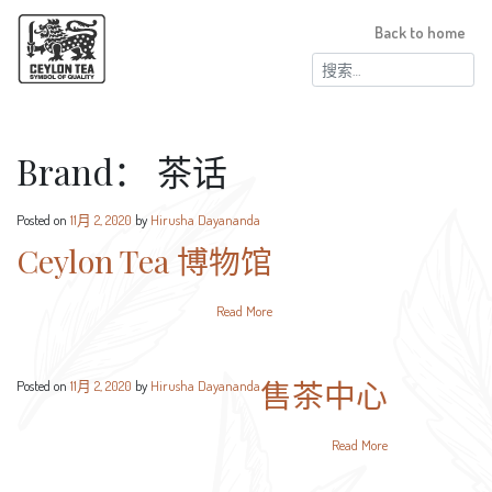
Back to home
搜
索：
Brand：
茶话
Posted on
11月 2, 2020
by
Hirusha Dayananda
Ceylon Tea 博物馆
Read More
售茶中心
Posted on
11月 2, 2020
by
Hirusha Dayananda
Read More