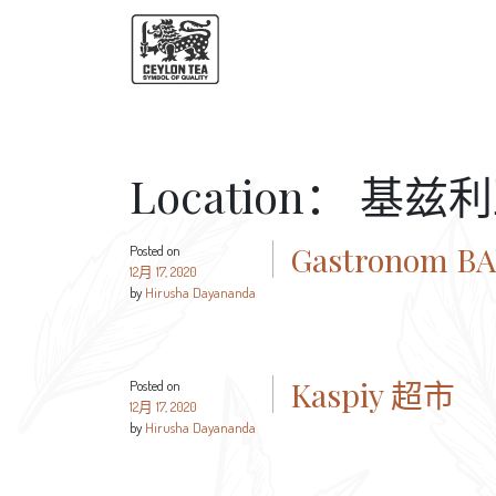
Location：
基兹利
Gastronom 
Posted on
12月 17, 2020
by
Hirusha Dayananda
Kaspiy 超市
Posted on
12月 17, 2020
by
Hirusha Dayananda