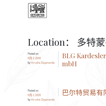
Location：
多特蒙
BLG Kardesler
Posted on
11月 2, 2020
mbH
by
Hirusha Dayananda
巴尔特贸易有
Posted on
11月 2, 2020
by
Hirusha Dayananda