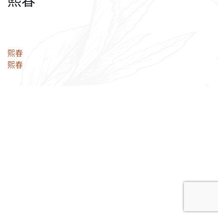
熙春
文
熙春
熙春
章
导
航