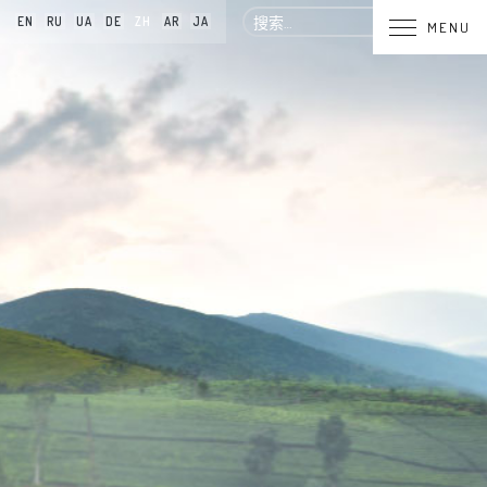
搜
EN
RU
UA
DE
ZH
AR
JA
MENU
索：