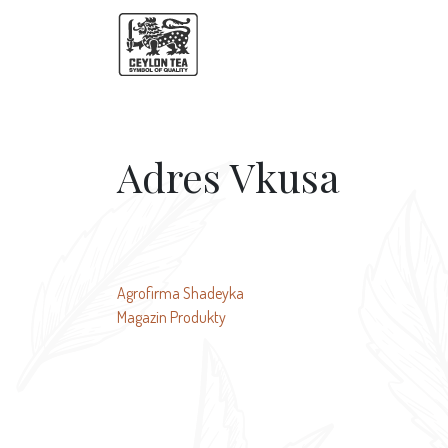
Adres Vkusa
文
Agrofirma Shadeyka
Magazin Produkty
章
导
航