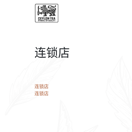
连锁店
文
连锁店
连锁店
章
导
航