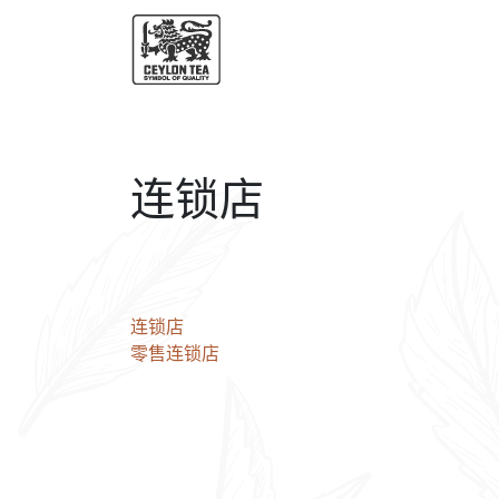
连锁店
文
连锁店
零售连锁店
章
导
航