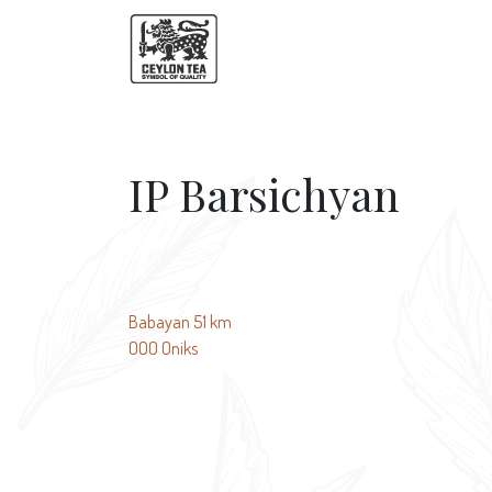
IP Barsichyan
文
Babayan 51 km
OOO Oniks
章
导
航