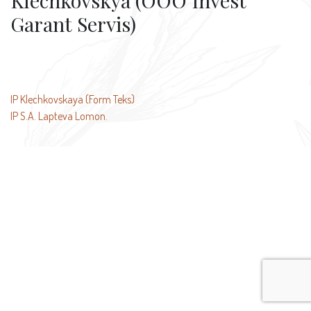
Klechkovskya (OOO Invest
Garant Servis)
文
IP Klechkovskaya (Form Teks)
IP S.A. Lapteva Lomon.
章
导
航