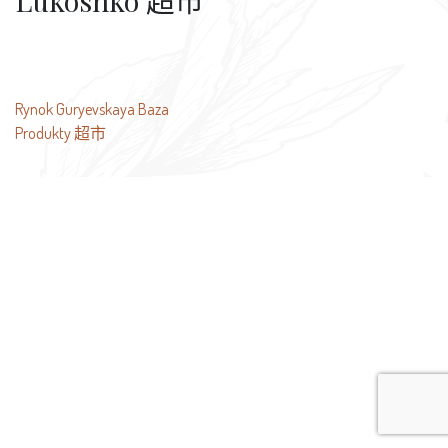
Lukoshko 超市
文
Rynok Guryevskaya Baza
Produkty 超市
章
导
航