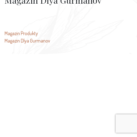
Magazin Dlya Gurmanov
文
Magazin Produkty
Magazin Dlya Gurmanov
章
导
航