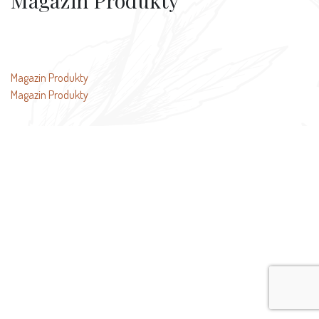
Magazin Produkty
文
Magazin Produkty
Magazin Produkty
章
导
航