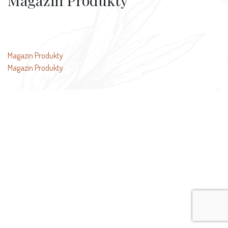
Magazin Produkty
文
Magazin Produkty
Magazin Produkty
章
导
航