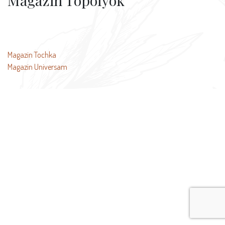
Magazin Topolyok
文
Magazin Tochka
Magazin Universam
章
导
航