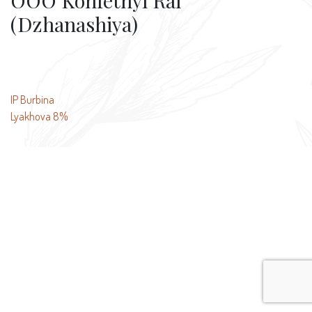
OOO Konfetnyi Rai
(Dzhanashiya)
文
IP Burbina
Lyakhova 8%
章
导
航