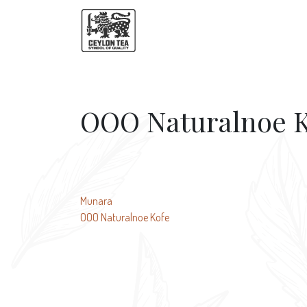
OOO Naturalnoe K
文
Munara
OOO Naturalnoe Kofe
章
导
航