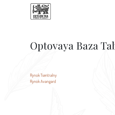
Optovaya Baza Ta
文
Rynok Tsentralny
Rynok Avangard
章
导
航