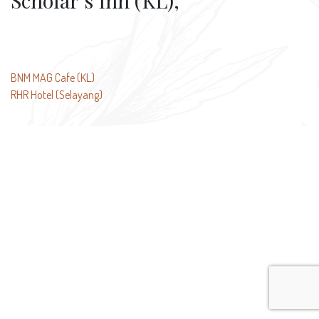
Scholar’s Inn (KL),
文
BNM MAG Cafe (KL)
RHR Hotel (Selayang)
章
导
航