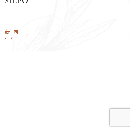
SILPO
文
诺伟司
SILPO
章
导
航