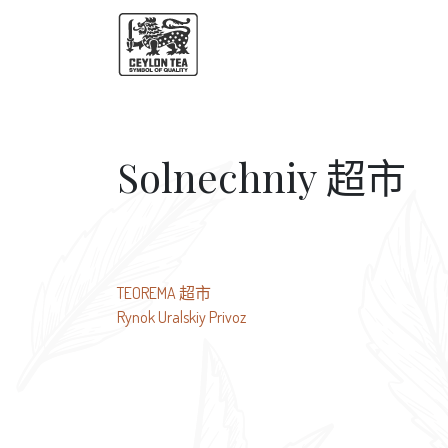
Solnechniy 超市
文
TEOREMA 超市
Rynok Uralskiy Privoz
章
导
航