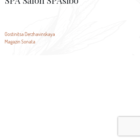
SPA Salon SPAsibo
文
Gostinitsa Derzhavinskaya
Magazin Sonata
章
导
航